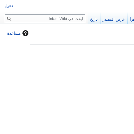
دخول
ب
رأ
عرض المصدر
تاريخ
ح
ث
مساعدة