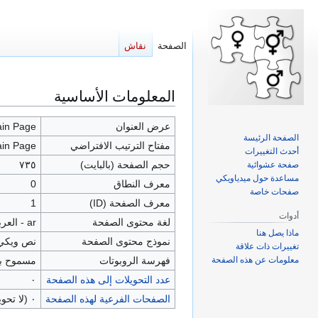
الصفحة
نقاش
المعلومات الأساسية
اذهب
اذهب
إلى
إلى
التنقل
البحث
عرض العنوان
in Page
الصفحة الرئيسة
مفتاح الترتيب الافتراضي
in Page
أحدث التغييرات
حجم الصفحة (بالبايت)
٧٣٥
صفحة عشوائية
مساعدة حول ميدياويكي
معرف النطاق
0
صفحات خاصة
معرف الصفحة (ID)
1
أدوات
لغة محتوى الصفحة
ar - العربية
ماذا يصل هنا
نموذج محتوى الصفحة
نص ويكي
تغييرات ذات علاقة
معلومات عن هذه الصفحة
فهرسة الروبوتات
مسموح به
عدد التحويلات إلى هذه الصفحة
٠
الصفحات الفرعية لهذه الصفحة
٠ (لا تحويلات؛ ٠ من غير التحويلات)